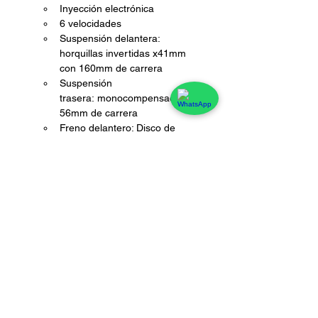
Inyección electrónica
6 velocidades
Suspensión delantera: 
horquillas invertidas x41mm 
con 160mm de carrera
Suspensión 
trasera: monocompensador 
56mm de carrera
Freno delantero: Disco de 
300mm flotante, con caliper de 
4 pistones, con ABS Bosch
Freno trasero: Disco de 
240mm, de un pistón con ABS 
Bosch. 
Control de tracción
3 modos de Manejo: Standard, 
Sport, Off-Road
Neumático delantero: 110/80-
19 Pirelli
Neumático trasero: 150/60-17 
Pirelli