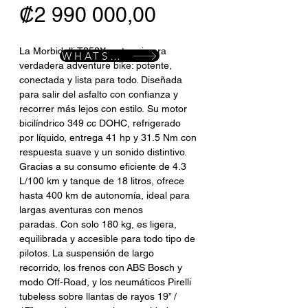
Precio
₡2 990 000,00
La Morbidelli T352X es tu primera 
WHATSAPP
verdadera adventure bike: potente, 
conectada y lista para todo. Diseñada 
para salir del asfalto con confianza y 
recorrer más lejos con estilo. Su motor 
bicilíndrico 349 cc DOHC, refrigerado 
por líquido, entrega 41 hp y 31.5 Nm con 
respuesta suave y un sonido distintivo. 
Gracias a su consumo eficiente de 4.3 
L/100 km y tanque de 18 litros, ofrece 
hasta 400 km de autonomía, ideal para 
largas aventuras con menos 
paradas. Con solo 180 kg, es ligera, 
equilibrada y accesible para todo tipo de 
pilotos. La suspensión de largo 
recorrido, los frenos con ABS Bosch y 
modo Off-Road, y los neumáticos Pirelli 
tubeless sobre llantas de rayos 19” / 